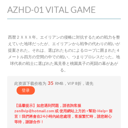
AZHD-01 VITAL GAME
西暦２ＸＸＸ年。エイリアンの侵略に対抗するための戦力を整
えていた地球だったが、エイリアンから戦争の代わりの戦いが
提案された。それは、選ばれたものによるロープに囲まれた４
メートル四方の空間の中での戦い、つまりプロレスだった。地
球代表の戦士に選ばれた風見香と桃園真子の死闘の幕があが
る。
35
此资源下载价格为
RMB，VIP 8折，请先
登录
【温馨提示】如您遇到問題，請咨詢客服
zen8vip@hotmail.com 或 使用網站上方的 <幫助-Help> 留
言！我們將會在24小時內給您處理，客服繁忙時，請您耐心
等待，謝謝合作！