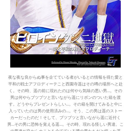
夜な夜な良からぬ事を企てている者がいるとの情報を得た愛と
平和の戦士アフロディーテこと西園寺遥はその噂の場所へと赴
く。その時、遥の前に現れたのは何やら気味の悪い男…。その
男は何やらブツブツと言いながら遥にリボンのついた箱を渡
す。どうやらプレゼントらしい…。その箱を開けてみると中に
入っていたのは男の使用済みの…。そう、この男は遥のストー
カーだったのだ！そして、ブツブツと言いながら遥に近付く
男…その男に恐怖を覚える遥…。その時、現れる怪しい男達。こ
の男達が良からぬことを企てている噂の男たちだと悟った遥