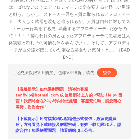
は、ばれないようにアフロディーテに姿を変えると怪しい男達
と戦う。しかし、ストーカー男を人質に取られるアフロディー
テ。大人しく武器を渡せと迫られるが、人質は自分に対してス
トーカー行為をする男…葛藤するアフロディーテ…だがその
時！！！！捕らわれの身となったアフロディーテに悪者達は人
体実験と称しその可憐な体を弄んでいく。そして、アフロディ
ーテが自分達が捜していた聖なる処女だと気付くと…。［BAD
END］
此资源仅限VIP购买、包年VIP 8折，请先
登录
【温馨提示】如您遇到問題，請咨詢客服
zen8vip@hotmail.com 或 使用網站上方的 <幫助-Help> 留
言！我們將會在24小時內給您處理，客服繁忙時，請您耐心
等待，謝謝合作！
【下載提示】所有檔案均以壓縮包形式發佈，必須要購買
后，方可看見下載鏈接及解壓密碼，有效下載期限30天。謝
謝合作！如遇解壓問題，請看網站頂上公告。