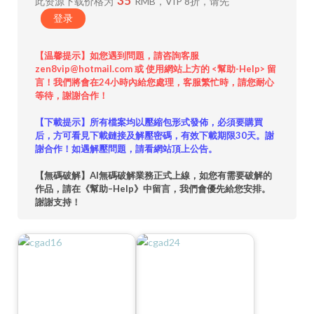
35
此资源下载价格为
RMB，VIP 8折，请先
登录
【温馨提示】如您遇到問題，請咨詢客服
zen8vip@hotmail.com 或 使用網站上方的 <幫助-Help> 留
言！我們將會在24小時內給您處理，客服繁忙時，請您耐心
等待，謝謝合作！
【下載提示】所有檔案均以壓縮包形式發佈，必須要購買
后，方可看見下載鏈接及解壓密碼，有效下載期限30天。謝
謝合作！如遇解壓問題，請看網站頂上公告。
【無碼破解】AI無碼破解業務正式上線，如您有需要破解的
作品，請在《幫助–Help》中留言，我們會優先給您安排。
謝謝支持！