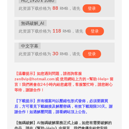
HD_1920 x 1080
88
此资源下载价格为
RMB，请先
登录
無碼破解_AI
118
此资源下载价格为
RMB，请先
登录
中文字幕
30
此资源下载价格为
RMB，请先
登录
【温馨提示】如您遇到問題，請咨詢客服
zen8vip@hotmail.com 或 使用網站上方的 <幫助-Help> 留
言！我們將會在24小時內給您處理，客服繁忙時，請您耐心
等待，謝謝合作！
【下載提示】所有檔案均以壓縮包形式發佈，必須要購買
后，方可看見下載鏈接及解壓密碼，有效下載期限30天。謝
謝合作！如遇解壓問題，請看網站頂上公告。
【無碼破解】AI無碼破解業務正式上線，如您有需要破解的
作品，請在《幫助–Help》中留言，我們會優先給您安排。