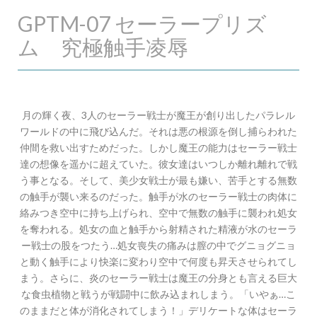
GPTM-07 セーラープリズ
ム 究極触手凌辱
月の輝く夜、3人のセーラー戦士が魔王が創り出したパラレル
ワールドの中に飛び込んだ。それは悪の根源を倒し捕らわれた
仲間を救い出すためだった。しかし魔王の能力はセーラー戦士
達の想像を遥かに超えていた。彼女達はいつしか離れ離れで戦
う事となる。そして、美少女戦士が最も嫌い、苦手とする無数
の触手が襲い来るのだった。触手が水のセーラー戦士の肉体に
絡みつき空中に持ち上げられ、空中で無数の触手に襲われ処女
を奪われる。処女の血と触手から射精された精液が水のセーラ
ー戦士の股をつたう…処女喪失の痛みは膣の中でグニョグニョ
と動く触手により快楽に変わり空中で何度も昇天させられてし
まう。さらに、炎のセーラー戦士は魔王の分身とも言える巨大
な食虫植物と戦うが戦闘中に飲み込まれしまう。「いやぁ…こ
のままだと体が消化されてしまう！」デリケートな体はセーラ