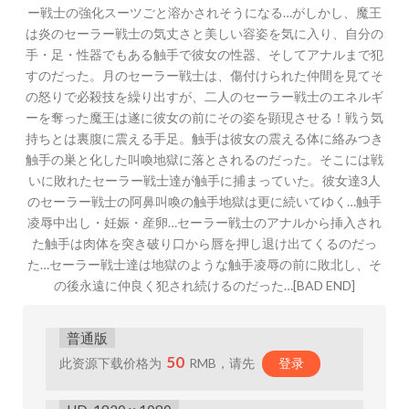
ー戦士の強化スーツごと溶かされそうになる…がしかし、魔王
は炎のセーラー戦士の気丈さと美しい容姿を気に入り、自分の
手・足・性器でもある触手で彼女の性器、そしてアナルまで犯
すのだった。月のセーラー戦士は、傷付けられた仲間を見てそ
の怒りで必殺技を繰り出すが、二人のセーラー戦士のエネルギ
ーを奪った魔王は遂に彼女の前にその姿を顕現させる！戦う気
持ちとは裏腹に震える手足。触手は彼女の震える体に絡みつき
触手の巣と化した叫喚地獄に落とされるのだった。そこには戦
いに敗れたセーラー戦士達が触手に捕まっていた。彼女達3人
のセーラー戦士の阿鼻叫喚の触手地獄は更に続いてゆく…触手
凌辱中出し・妊娠・産卵…セーラー戦士のアナルから挿入され
た触手は肉体を突き破り口から唇を押し退け出てくるのだっ
た…セーラー戦士達は地獄のような触手凌辱の前に敗北し、そ
の後永遠に仲良く犯され続けるのだった…[BAD END]
普通版
50
此资源下载价格为
RMB，请先
登录