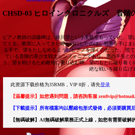
CHSD-03 ヒロインクロニクルズ 音
ピアノ教師の須藤岬は、緑川望という生徒をもっていた。望
てくる。教室に入ってきた岬が目にしたのは、包帯を手にま
る手で、望をたしなめるようにピアノを弾くのだった。 慌
ている音階の美少女戦士シンフォニアであり、悪の手先との
う。望を助けるため敵地に乗り込む岬。望のもとに辿り着く
絶な戦いを繰り広げ
此资源下载价格为
35
RMB，VIP 8折，请先
登录
【温馨提示】如您遇到問題，請咨詢客服 zen8vip@hotm
【下載提示】所有檔案均以壓縮包形式發佈，必須要購買后
【無碼破解】AI無碼破解業務正式上線，如您有需要破解的