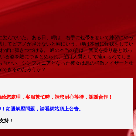
に励んでいた。ある日、岬は、右手に包帯を巻いて練習にやっ
我してピアノが弾けないと岬にいう。岬は本当に怪我をしてい
わずに弾きつづける。 岬の本当の姿は、音楽を操り悪と戦っ
いる姿を敵につきとめられ、望は人質として捕えられてしま
ち向かい、シンフォニアとなった彼女は悪の強敵ノイザーと壮
ができるのだろうか？
在24小時內給您處理，客服繁忙時，請您耐心等待，謝謝合作！
作！如遇解壓問題，請看網站頂上公告。
支持！