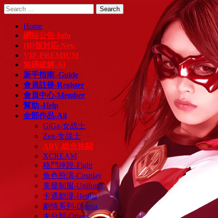
Skip
Search
to
for:
content
Home
網站公告-Info
HD版対応-New
VIP-PREMIUM
無碼破解-AI
新手指南–Guide
會員註冊-Register
會員中心-Member
幫助–Help
全部作品-All
GiGa-女战士
Zen-女战士
ABV-総合格闘
XCREAM
格鬥摔跤-Fight
角色扮演-Cosplay
美腿制服-Uniform
卡通動漫-Hentai
劇情系列-Drama
未分類-Others