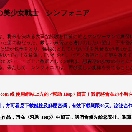
階の美少女戦士 シンフォニア
は、将来を決める大事な試験を目前に岬とマンツーマンで練習
いた望の姿だった。厳しい練習から逃げ出したい望は、手を怪
てた望が包帯をとり、怪我などしていない手を見せるが岬はかま
戦いで右手を負傷していたのだ。ピアノ教師として望を教えて
のだが・・・ピアノ教師としての岬は、思春期の少女の心と立
る。果たして、シンフォニアは、再び美しい旋律を奏でること
ail.com 或 使用網站上方的 <幫助-Help> 留言！我們將會
，方可看見下載鏈接及解壓密碼，有效下載期限30天。謝謝合
作品，請在《幫助–Help》中留言，我們會優先給您安排。謝謝