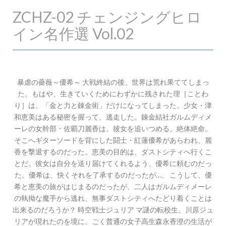
ZCHZ-02 チェンジングヒロ
イン名作選 Vol.02
暴虐の薔薇～優希～ 大戦終結の後、世界は荒れ果ててしまっ
た。もはや、生きていくためにわずかに残された理［ことわ
り］は、「金と力と錬金術」だけになってしまった。少女・津
和恵美はある秘密を握って、逃走した。錬金結社ガルムディメ
ーレの女幹部・佐覇刀麗香は、彼女を追いつめる。絶体絶命。
そこへギターソードを背にした闘士・紅蓮優希があらわれ、麗
香を撃退するのだった。恵美の目的は、ダストシティへ行くこ
とだ。彼女は自分を送り届けてくれるよう、優希に頼むのだっ
た。優希は、快くそれを了承するのだったが…。 こうして、優
希と恵美の旅がはじまるのだったが、二人はガルムディメーレ
の執拗な魔手から逃れ、無事ダストシティへたどり着くことは
出来るのだろうか？ 時空戦士ジュリア マ謎の転校生、川原ジュ
リアが現れたのを境に、ごく普通の女子高生森永香澄の生活が