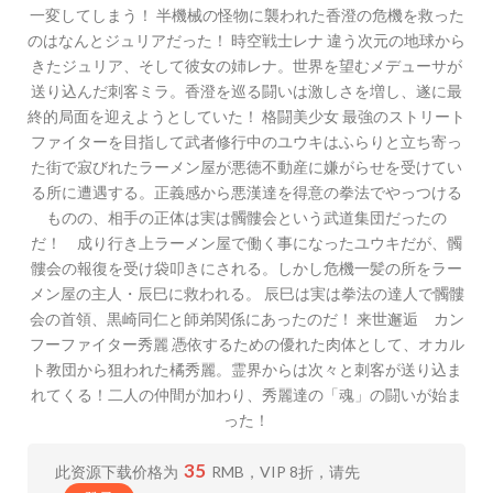
一変してしまう！ 半機械の怪物に襲われた香澄の危機を救った
のはなんとジュリアだった！ 時空戦士レナ 違う次元の地球から
きたジュリア、そして彼女の姉レナ。世界を望むメデューサが
送り込んだ刺客ミラ。香澄を巡る闘いは激しさを増し、遂に最
終的局面を迎えようとしていた！ 格闘美少女 最強のストリート
ファイターを目指して武者修行中のユウキはふらりと立ち寄っ
た街で寂びれたラーメン屋が悪徳不動産に嫌がらせを受けてい
る所に遭遇する。正義感から悪漢達を得意の拳法でやっつける
ものの、相手の正体は実は髑髏会という武道集団だったの
だ！ 成り行き上ラーメン屋で働く事になったユウキだが、髑
髏会の報復を受け袋叩きにされる。しかし危機一髪の所をラー
メン屋の主人・辰巳に救われる。 辰巳は実は拳法の達人で髑髏
会の首領、黒崎同仁と師弟関係にあったのだ！ 来世邂逅 カン
フーファイター秀麗 憑依するための優れた肉体として、オカル
ト教団から狙われた橘秀麗。霊界からは次々と刺客が送り込ま
れてくる！二人の仲間が加わり、秀麗達の「魂」の闘いが始ま
った！
35
此资源下载价格为
RMB，VIP 8折，请先