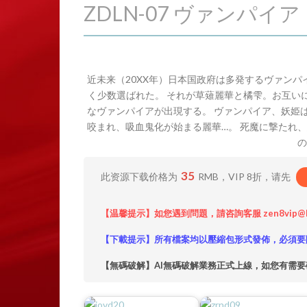
ZDLN-07 ヴァンパイ
近未来（20XX年）日本国政府は多発するヴァン
く少数選ばれた。 それが草薙麗華と橘雫。お互い
なヴァンパイアが出現する。 ヴァンパイア、妖姫
咬まれ、吸血鬼化が始まる麗華…。 死魔に撃たれ
の
35
此资源下载价格为
RMB，VIP 8折，请先
【温馨提示】如您遇到問題，請咨詢客服 zen8vip@
【下載提示】所有檔案均以壓縮包形式發佈，必須要
【無碼破解】AI無碼破解業務正式上線，如您有需要