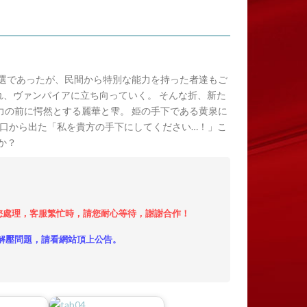
人選であったが、民間から特別な能力を持った者達もご
れ、ヴァンパイアに立ち向っていく。 そんな折、新た
力の前に愕然とする麗華と雫。 姫の手下である黄泉に
の口から出た「私を貴方の手下にしてください…！」こ
か？
小時內給您處理，客服繁忙時，請您耐心等待，謝謝合作！
解壓問題，請看網站頂上公告。