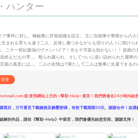
ア・ハンター
パイア事件に対し、極秘裏に対策組織を設立。 主に自衛隊や警察からの
に生まれも育ちも違う二人、反発し傷つきながらも回りの人々に助けら
は、二十一世紀最強のヴァンパイア！光も十字架も効かない！！ 妖姫の
、息絶えだえの雫…。 殴られ蹴られ、そしてついに追い詰められた麗華
言葉の真意には…。 二人の友情は!?果たして二人は無事に生還できるの
登录
hotmail.com 或 使用網站上方的 <幫助-Help> 留言！我們將會在24
購買后，方可看見下載鏈接及解壓密碼，有效下載期限30天。謝謝合作！如遇
破解的作品，請在《幫助–Help》中留言，我們會優先給您安排。謝謝支持！