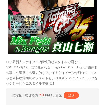
ロリ系新人ファイター!!個性的なスタイルで闘う!!
2015年12月12日に開催される「Fighting Girls 15」出場候補
の真山七瀬選手の魅力的なファイトとイメージを収録!! ちょ
っと独特な雰囲気のファイトと、ロリボディにアンバランスな
セクシービキニスタイルで登場!!
50
此资源下载价格为
RMB，请先
登录