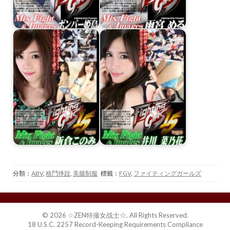
分類：
ABV
,
格鬥摔跤
,
美腿制服
標籤：
FGV
,
ファイティングガールズ
© 2026 ☆ZEN特撮女战士☆. All Rights Reserved.
18 U.S.C. 2257 Record-Keeping Requirements Compliance