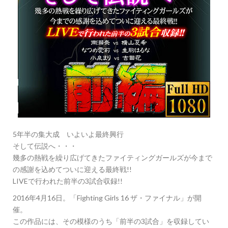
5年半の集大成 いよいよ最終興行
そして伝説へ・・・
幾多の熱戦を繰り広げてきたファイティングガールズが今まで
の感謝を込めてついに迎える最終戦!!
LIVEで行われた前半の3試合収録!!
2016年4月16日。「Fighting Girls 16 ザ・ファイナル」が開
催。
この作品には、その模様のうち「前半の3試合」を収録してい