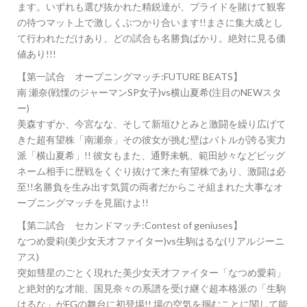
ます。いずれも選び抜かれた精鋭達が、プライドを賭けて観客
の待つマット上で激しくぶつかり合います!!まさに集大成とし
て行われただけあり、どの試合も名勝負ばかり。絶対に見る価
値あり!!!
【第一試合 オープニングマッチ:FUTURE BEATS】
南 瀬奈(戦慄のジャーマンSP女子)vs横山夏希(注目のNEWスタ
ー)
美森すずか、今宮なな、そして新垣ひとみと激闘を繰り広げて
きた超有望株「南瀬奈」その彼女が挑む壁はバトルが誇る実力
派「横山夏希」!! 彼女もまた、通野未帆、範田紗々などビッグ
ネーム相手に歴戦をくぐり抜けて来た有望株であり、激闘は必
至!!名勝負を生み出す気質の両者だからこそ組まれた大事なオ
ープニングマッチを見届けよ!!
【第二試合 セカンドマッチ:Contest of geniuses】
なつめ愛莉(美少女天才ファイター)vs生駒はるな(リアルジーニ
アス)
突如彗星のごとく現れた美少女天才ファイター「なつめ愛莉」
と絶対的な才能、国見奈々の系譜を受け継ぐ超本格派の「生駒
はるな」がFGの舞台に初登場!! 場の空気を掴むことに関して能