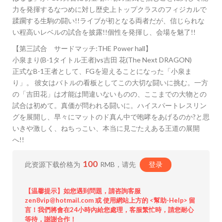
力を発揮するなつめに対し歴史上トップクラスのフィジカルで
蹂躙する生駒の闘い!!ライブが初となる両者だが、信じられな
い程高いレベルの試合を披露!!個性を発揮し、会場を魅了!!
【第三試合 サードマッチ:THE Power hall】
小泉まり(B-1タイトル王者)vs吉田 花(The Next DRAGON)
正式なB-1王者として、FGを迎えることになった「小泉ま
り」。 彼女はバトルの看板としてこの大切な闘いに挑む。一方
の「吉田花」は才能は間違いないものの、ここまでの大物との
試合は初めて。真価が問われる闘いに。ハイスパートレスリン
グを展開し、早々にマットのド真ん中で咆哮をあげるのか?と思
いきや激しく、ねちっこい、本当に見ごたえある王道の展開
へ!!
100
此资源下载价格为
RMB，请先
登录
【温馨提示】如您遇到問題，請咨詢客服
zen8vip@hotmail.com 或 使用網站上方的 <幫助-Help> 留
言！我們將會在24小時內給您處理，客服繁忙時，請您耐心
等待，謝謝合作！