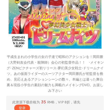
平成生まれの小学生の女の子達で昭和のアクションを！岡田勝
（大野剣友会代表・殺陣師）会心の初監督作品！！ -メイキン
グ- ZENピクチャーズ初リリース-夢幻美少女戦士-ドリームナイ
ツ。あの仮面ライダーのスーツアクター岡田勝氏が初監督を務
め、見応えあるアクションシーンの数々。本編とは違った舞台
裏＆現役小学生の素顔の魅力も満載のメイキングDVD。お楽し
み下さい
35
此资源下载价格为
RMB，VIP 8折，请先
登录