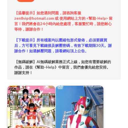
【温馨提示】如您遇到問題，請咨詢客服
zen8vip@hotmail.com 或 使用網站上方的 <幫助-Help> 留
言！我們將會在24小時內給您處理，客服繁忙時，請您耐心
等待，謝謝合作！
【下載提示】所有檔案均以壓縮包形式發佈，必須要購買
后，方可看見下載鏈接及解壓密碼，有效下載期限30天。謝
謝合作！如遇解壓問題，請看網站頂上公告。
【無碼破解】AI無碼破解業務正式上線，如您有需要破解的
作品，請在《幫助–Help》中留言，我們會優先給您安排。
謝謝支持！