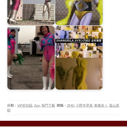
分類：
VIP折扣區
,
Zen
,
熱門下載
標籤：
ZMD
,
小野寺琴美
,
東條奈々
,
畠山茉
耶