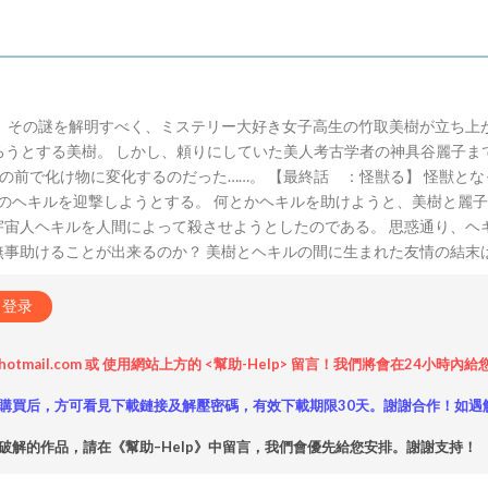
。 その謎を解明すべく、ミステリー大好き女子高生の竹取美樹が立ち上
ろうとする美樹。 しかし、頼りにしていた美人考古学者の神具谷麗子
の前で化け物に変化するのだった……。 【最終話 ：怪獣る】 怪獣と
のヘキルを迎撃しようとする。 何とかヘキルを助けようと、美樹と麗子
宇宙人ヘキルを人間によって殺させようとしたのである。 思惑通り、ヘ
無事助けることが出来るのか？ 美樹とヘキルの間に生まれた友情の結末
登录
hotmail.com 或 使用網站上方的 <幫助-Help> 留言！我們將會在24
購買后，方可看見下載鏈接及解壓密碼，有效下載期限30天。謝謝合作！如遇
破解的作品，請在《幫助–Help》中留言，我們會優先給您安排。謝謝支持！