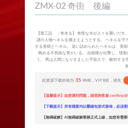
ZMX-02 奇街 後編
【第三話 ：奇水る】 奇怪な水が人々を襲いだす
謎の人物ヘキルを捕まえようとする。 ヘキルを守
する美樹とヘキル。 追い詰められたヘキルは、美樹
眺める不気味な男がいる。 自衛隊が出撃し、怪獣
う。 男は人間になりすました宇宙人で、敵対する
35
此资源下载价格为
RMB，VIP 8折，请先
【温馨提示】如您遇到問題，請咨詢客服 zen8vip@
【下載提示】所有檔案均以壓縮包形式發佈，必須要
【無碼破解】AI無碼破解業務正式上線，如您有需要