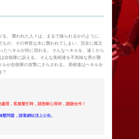
がる。 襲われた人々は、まるで操られるかのように、
までもが、その奇怪な水に襲われてしまい、完全に孤立
なったヘキルが街に現れる。 そんなヘキルを、遠くから
は自衛隊に訴える。 そんな美樹達を不気味な男が襲
キルが自衛隊の攻撃にさらされる。 美樹達はヘキルを
は？
小時內給您處理，客服繁忙時，請您耐心等待，謝謝合作！
解壓問題，請看網站頂上公告。