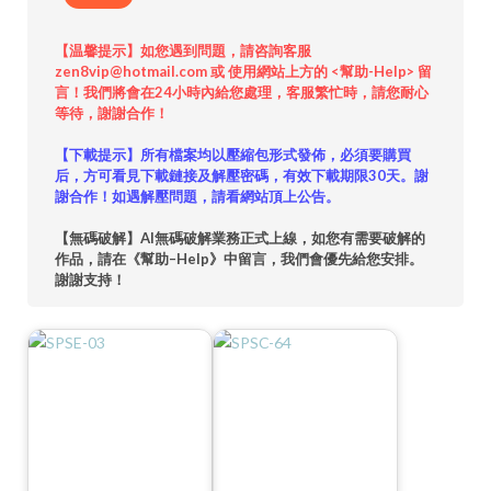
【温馨提示】如您遇到問題，請咨詢客服
zen8vip@hotmail.com 或 使用網站上方的 <幫助-Help> 留
言！我們將會在24小時內給您處理，客服繁忙時，請您耐心
等待，謝謝合作！
【下載提示】所有檔案均以壓縮包形式發佈，必須要購買
后，方可看見下載鏈接及解壓密碼，有效下載期限30天。謝
謝合作！如遇解壓問題，請看網站頂上公告。
【無碼破解】AI無碼破解業務正式上線，如您有需要破解的
作品，請在《幫助–Help》中留言，我們會優先給您安排。
謝謝支持！