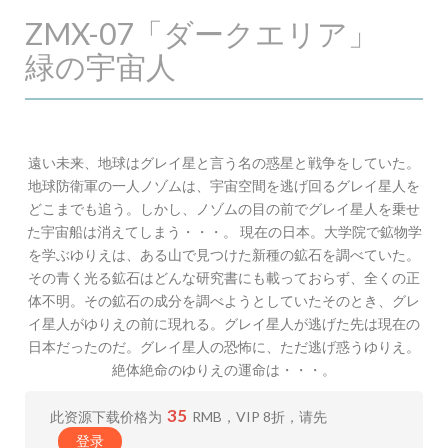
ZMX-07「ダークエリア」
緑の宇宙人
遠い未来、地球はグレイ星と言う名の惑星と戦争をしていた。
地球防衛軍の一人ノゾムは、宇宙空間を逃げ回るグレイ星人を
どこまでも追う。しかし、ノゾムの目の前でグレイ星人を乗せ
た宇宙船は消えてしまう・・・。 現在の日本。大学院で鉱物学
を学ぶゆりえは、ある山で見つけた新種の鉱石を調べていた。
その青く光る鉱石はどんな研究書にも載っておらず、全くの正
体不明。その鉱石の成分を調べようとしていたそのとき、グレ
イ星人がゆりえの前に現れる。グレイ星人が逃げた先は現在の
日本だったのだ。グレイ星人の恐怖に、ただ逃げ惑うゆりえ。
絶体絶命のゆりえの運命は・・・。
35
此资源下载价格为
RMB，VIP 8折，请先
登录