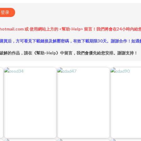
登录
hotmail.com 或 使用網站上方的 <幫助-Help> 留言！我們將會在24
購買后，方可看見下載鏈接及解壓密碼，有效下載期限30天。謝謝合作！如遇
破解的作品，請在《幫助–Help》中留言，我們會優先給您安排。謝謝支持！