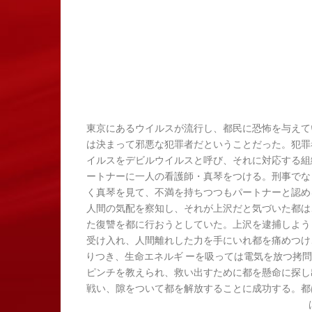
東京にあるウイルスが流行し、都民に恐怖を与えて
は決まって邪悪な犯罪者だということだった。犯罪
イルスをデビルウイルスと呼び、それに対応する組
ートナーに一人の看護師・真琴をつける。刑事でな
く真琴を見て、不満を持ちつつもパートナーと認め
人間の気配を察知し、それが上沢だと気づいた都は
た復讐を都に行おうとしていた。上沢を逮捕しよう
受け入れ、人間離れした力を手にいれ都を痛めつけ
りつき、生命エネルギ ーを吸っては電気を放つ拷
ピンチを教えられ、救い出すために都を懸命に探し
戦い、隙をついて都を解放することに成功する。都