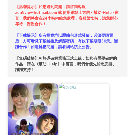
【温馨提示】如您遇到問題，請咨詢客服
zen8vip@hotmail.com 或 使用網站上方的 <幫助-Help> 留
言！我們將會在24小時內給您處理，客服繁忙時，請您耐心
等待，謝謝合作！
【下載提示】所有檔案均以壓縮包形式發佈，必須要購買
后，方可看見下載鏈接及解壓密碼，有效下載期限30天。謝
謝合作！如遇解壓問題，請看網站頂上公告。
【無碼破解】AI無碼破解業務正式上線，如您有需要破解的
作品，請在《幫助–Help》中留言，我們會優先給您安排。
謝謝支持！