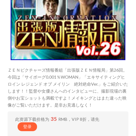
ＺＥＮピクチャーズ情報番組「出張版ＺＥＮ情報局」第26回。
今回は「サイボーグ0.001％WOMAN」「エキサイティングヒ
ロイン レジェンド オブ メイリン 絶対絶命Ver.」をご紹介いた
します！！監督や女優さんへのインタビューに、撮影現場の裏
側やお宝ショットも満載ですよ！メイキングとはまた違った映
像がご覧いただけます。是非お見逃しなく！
35
此资源下载价格为
RMB，VIP 8折，请先
登录