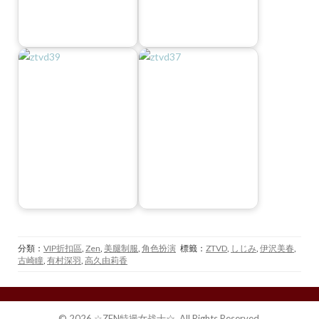
分類：
VIP折扣區
,
Zen
,
美腿制服
,
角色扮演
標籤：
ZTVD
,
しじみ
,
伊沢美春
,
古崎瞳
,
有村深羽
,
高久由莉香
© 2026 ☆ZEN特撮女战士☆. All Rights Reserved.