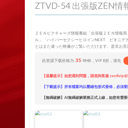
ZTVD-54 出張版ZEN情報局
ＺＥＮピクチャーズ情報番組「出張版ＺＥＮ情報局」
ル」「ハイパーセクシーヒロインNEXT ビキニ
とはまた違った映像がご覧いただけます。是非お見
35
此资源下载价格为
RMB，VIP 8折，请先
【温馨提示】如您遇到問題，請咨詢客服 zen8vip@
【下載提示】所有檔案均以壓縮包形式發佈，必須要
【無碼破解】AI無碼破解業務正式上線，如您有需要