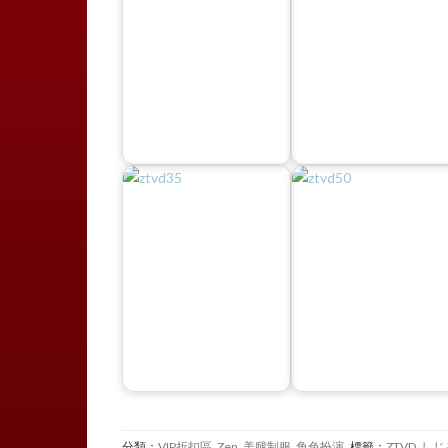
分類：
VIP折扣區
,
Zen
,
美腿制服
,
角色扮演
標籤：
ZTVD
,
しじ