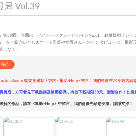
 Vol.39
第39回。今回は「ハイパーセクシーヒロインNEXT お嬢様戦士レイ
デカ」をご紹介いたします！！監督や女優さんへのインタビューに、撮影
逃しなく！
登录
hotmail.com 或 使用網站上方的 <幫助-Help> 留言！我們將會在24
購買后，方可看見下載鏈接及解壓密碼，有效下載期限30天。謝謝合作！如遇
破解的作品，請在《幫助–Help》中留言，我們會優先給您安排。謝謝支持！