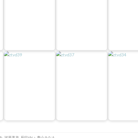
み
,
河原美衣
,
辰巳ゆい
,
青山みなも