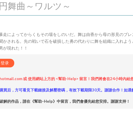
ト 円舞曲～ワルツ～
暴走によってからくもその場をしのいだ。舞は由香から母の形見のブレ
聞かされる。先の戦いで石を破損した勇の代わりに舞を組織に入れよう
男が現れた！！
登录
hotmail.com 或 使用網站上方的 <幫助-Help> 留言！我們將會在24
購買后，方可看見下載鏈接及解壓密碼，有效下載期限30天。謝謝合作！如遇
破解的作品，請在《幫助–Help》中留言，我們會優先給您安排。謝謝支持！