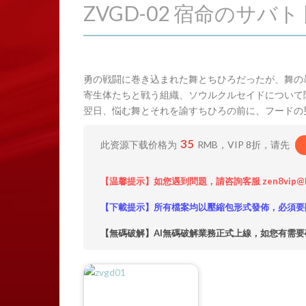
ZVGD-02 宿命のサバ
勇の戦闘に巻き込まれた舞とちひろだったが、舞の
寄生体たちと戦う組織、ソウルクルセイドについて
翌日、悩む舞とそれを諭すちひろの前に、フードの
35
此资源下载价格为
RMB，VIP 8折，请先
【温馨提示】如您遇到問題，請咨詢客服 zen8vip@
【下載提示】所有檔案均以壓縮包形式發佈，必須要
【無碼破解】AI無碼破解業務正式上線，如您有需要