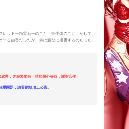
スレットー精霊石ーのこと、寄生体のこと、そして、
とする由香だったが、舞は頑なに拒否するのだった。
小時內給您處理，客服繁忙時，請您耐心等待，謝謝合作！
解壓問題，請看網站頂上公告。