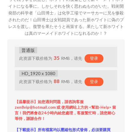
イトになる事に。しかしそれを快く思わぬものがいた。戦術開
発部の科学者「山田博士」は化学工場でマーサカーに兄を惨殺
されたのだ！山田博士は女戦闘員であった新ホワイトに偽のブ
レスを渡し、復讐を果たそうと画策する。果たして新ホワイト
は真のマーメイドホワイトになれるのか！？
普通版
35
此资源下载价格为
RMB，请先
登录
HD_1920 x 1080
88
此资源下载价格为
RMB，请先
登录
【温馨提示】如您遇到問題，請咨詢客服
zen8vip@hotmail.com 或 使用網站上方的 <幫助-Help> 留
言！我們將會在24小時內給您處理，客服繁忙時，請您耐心
等待，謝謝合作！
【下載提示】所有檔案均以壓縮包形式發佈，必須要購買