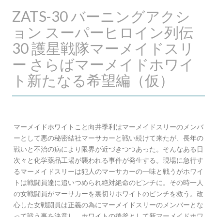
ZATS-30 バーニングアクシ
ョン スーパーヒロイン列伝
30 護星戦隊マーメイドスリ
ー さらばマーメイドホワイ
ト新たなる希望編（仮）
マーメイドホワイトこと向井季利はマーメイドスリーのメンバ
ーとして悪の秘密結社マーサカーと戦い続けて来たが、長年の
戦いと不治の病により限界が近づきつつあった。そんなある日
次々と化学薬品工場が襲われる事件が発生する。現場に急行す
るマーメイドスリーは犯人のマーサカーの一味と戦うがホワイ
トは戦闘員達に追いつめられ絶対絶命のピンチに。その時一人
の女戦闘員がマーサカーを裏切りホワイトのピンチを救う。改
心した女戦闘員は正義の為にマーメイドスリーのメンバーとな
って戦う事を決意し、ホワイトの後釜として新マーメイドホワ