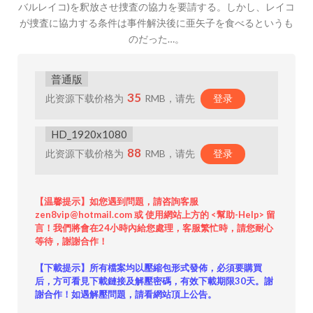
バルレイコ)を釈放させ捜査の協力を要請する。しかし、レイコ
が捜査に協力する条件は事件解決後に亜矢子を食べるというも
のだった…。
普通版
35
此资源下载价格为
RMB，请先
登录
HD_1920x1080
88
此资源下载价格为
RMB，请先
登录
【温馨提示】如您遇到問題，請咨詢客服
zen8vip@hotmail.com 或 使用網站上方的 <幫助-Help> 留
言！我們將會在24小時內給您處理，客服繁忙時，請您耐心
等待，謝謝合作！
【下載提示】所有檔案均以壓縮包形式發佈，必須要購買
后，方可看見下載鏈接及解壓密碼，有效下載期限30天。謝
謝合作！如遇解壓問題，請看網站頂上公告。