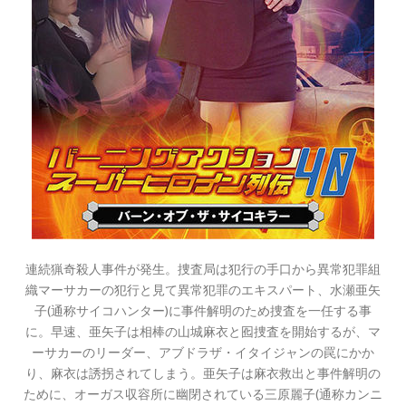
連続猟奇殺人事件が発生。捜査局は犯行の手口から異常犯罪組
織マーサカーの犯行と見て異常犯罪のエキスパート、水瀬亜矢
子(通称サイコハンター)に事件解明のため捜査を一任する事
に。早速、亜矢子は相棒の山城麻衣と囮捜査を開始するが、マ
ーサカーのリーダー、アブドラザ・イタイジャンの罠にかか
り、麻衣は誘拐されてしまう。亜矢子は麻衣救出と事件解明の
ために、オーガス収容所に幽閉されている三原麗子(通称カンニ