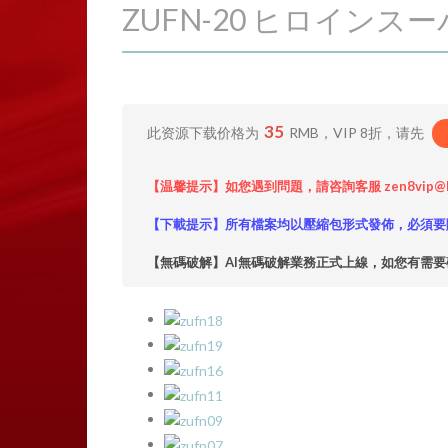
ZUFN-20 ヒロインス
35
此资源下载价格为
RMB，VIP 8折，请先
【温馨提示】如您遇到問題，請咨詢客服 zen8vip@
【下載提示】所有檔案均以壓縮包形式發佈，必須要
【無碼破解】AI無碼破解業務正式上線，如您有需要