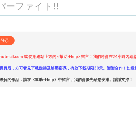
ーパーファイト!!
登录
hotmail.com 或 使用網站上方的 <幫助-Help> 留言！我們將會在24
購買后，方可看見下載鏈接及解壓密碼，有效下載期限30天。謝謝合作！如遇
破解的作品，請在《幫助–Help》中留言，我們會優先給您安排。謝謝支持！