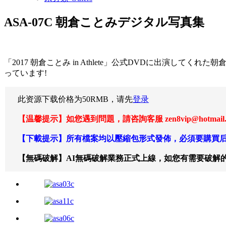
ASA-07C 朝倉ことみデジタル写真集
「2017 朝倉ことみ in Athlete」公式DVDに出演し
っています!
此资源下载价格为
50
RMB，请先
登录
【温馨提示】如您遇到問題，請咨詢客服 zen8vip@hotm
【下載提示】所有檔案均以壓縮包形式發佈，必須要購買后
【無碼破解】AI無碼破解業務正式上線，如您有需要破解的