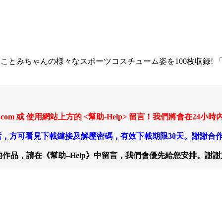
てくれた朝倉ことみちゃんの様々なスポーツコスチューム姿を100枚
ail.com 或 使用網站上方的 <幫助-Help> 留言！我們將會
，方可看見下載鏈接及解壓密碼，有效下載期限30天。謝謝合
作品，請在《幫助–Help》中留言，我們會優先給您安排。謝謝