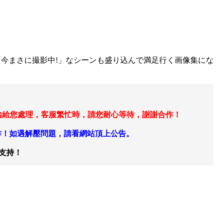
収録! 「今まさに撮影中!」なシーンも盛り込んで満足行く画像集にな
在24小時內給您處理，客服繁忙時，請您耐心等待，謝謝合作！
作！如遇解壓問題，請看網站頂上公告。
支持！