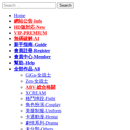
Skip
Search
to
for:
content
Home
網站公告-Info
HD版対応-New
VIP-PREMIUM
無碼破解-AI
新手指南–Guide
會員註冊-Register
會員中心-Member
幫助–Help
全部作品-All
GiGa-女战士
Zen-女战士
ABV-総合格闘
XCREAM
格鬥摔跤-Fight
角色扮演-Cosplay
美腿制服-Uniform
卡通動漫-Hentai
劇情系列-Drama
未分類-Others