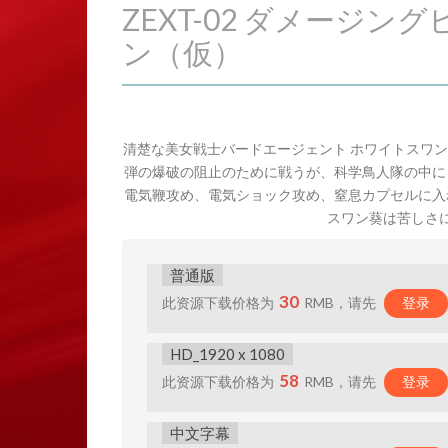
ZEXT-02 ダメージ
ン（仮）
清楚な美女戦士バードエージェント ホワイトスワ
弾の爆破の阻止のために戦うが、科学鳥人隊の中に
電気鞭攻め、電気ショック攻め、窒息カプセルに入
スワン葵は苦しさ
普通版
30
此资源下载价格为
RMB，请先
登录
HD_1920 x 1080
58
此资源下载价格为
RMB，请先
登录
中文字幕