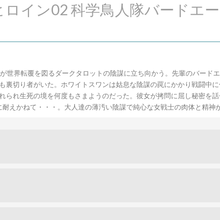
ングヒロイン02 科学鳥人隊バード
ンが世界転覆を図るダークタロットの陰謀に立ち向かう。先輩のバード
も裏切り者がいた。ホワイトスワンは姑息な陰謀の罠にかかり戦闘中に
れられ生死の境を何度もさまようのだった。彼女が拷問に屈し秘密を話
に耐えかねて・・・。大人達の薄汚い陰謀で純心な女戦士の肉体と精神