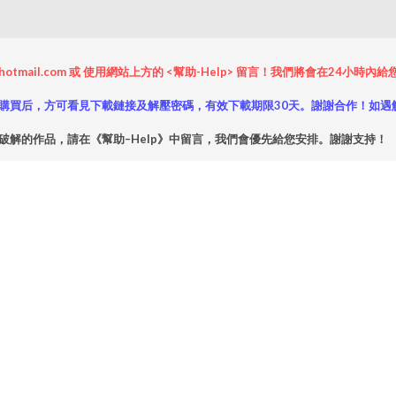
hotmail.com 或 使用網站上方的 <幫助-Help> 留言！我們將會在24
購買后，方可看見下載鏈接及解壓密碼，有效下載期限30天。謝謝合作！如遇
破解的作品，請在《幫助–Help》中留言，我們會優先給您安排。謝謝支持！