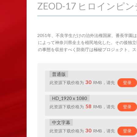
ZEOD-17 ヒロイ
2051年、不良学生だけの治外法権国家、番長学
によって神奈川県全土を植民地化した。その後独立
の事態を収拾すべく防衛庁は極秘プロジェクト、ス
普通版
30
此资源下载价格为
RMB，请先
登录
HD_1920 x 1080
58
此资源下载价格为
RMB，请先
登录
中文字幕
30
此资源下载价格为
RMB，请先
登录