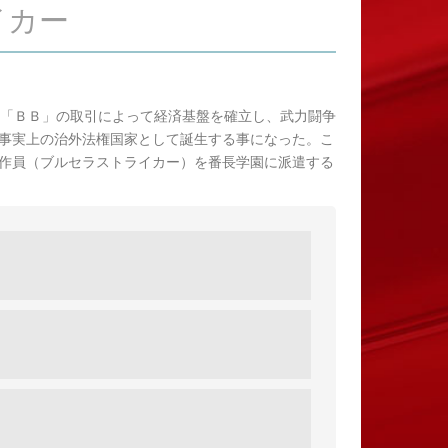
イカー
剤「ＢＢ」の取引によって経済基盤を確立し、武力闘争
事実上の治外法権国家として誕生する事になった。こ
作員（ブルセラストライカー）を番長学園に派遣する