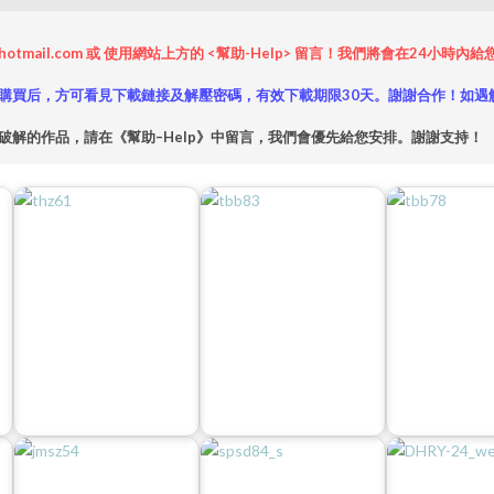
hotmail.com 或 使用網站上方的 <幫助-Help> 留言！我們將會在24
購買后，方可看見下載鏈接及解壓密碼，有效下載期限30天。謝謝合作！如遇
破解的作品，請在《幫助–Help》中留言，我們會優先給您安排。謝謝支持！