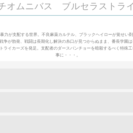
ンピンチオムニバス ブルセラストラ
園は暴力が支配する世界。不良麻薬カルテル、ブラックヘイローが覚せい
戦争が勃発、戦闘は長期化し解決の糸口が見つからぬまま、番長学園は
トライカーズを発足。支配者のダースバンチョーを暗殺するべく特殊工
事に・・・。