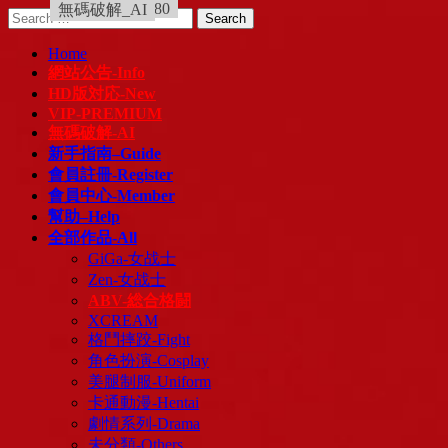
HD_1920 x 1080
普通版
中文字幕
無碼破解_AI
Skip
Search
to
for:
content
Home
網站公告-Info
HD版対応-New
VIP-PREMIUM
無碼破解-AI
新手指南–Guide
會員註冊-Register
會員中心-Member
幫助–Help
全部作品-All
GiGa-女战士
Zen-女战士
ABV-総合格闘
XCREAM
格鬥摔跤-Fight
角色扮演-Cosplay
美腿制服-Uniform
卡通動漫-Hentai
劇情系列-Drama
未分類-Others