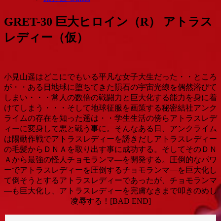
GRET-30 巨大ヒロイン（R） アトラス
レディー（仮）
小見山遥はどこにでもいる平凡な女子大生だった・・ところ
が・・ある日地球に堕ちてきた隕石の宇宙光線を偶然浴びて
しまい・・・常人の数倍の戦闘力と巨大化する能力を身に着
けてしまう・・・そして地球征服を画策する秘密結社アンク
ライムの存在を知った遥は・・学生生活の傍らアトラスレデ
ィーに変身して悪と戦う事に。そんなある日、アンクライム
は陽動作戦でアトラスレディーを誘きだしアトラスレディー
の毛髪からＤＮＡを取り出す事に成功する。そしてそのＤＮ
Ａから最強の怪人チョモランマ―を開発する。圧倒的なパワ
ーでアトラスレディーを圧倒するチョモランマ―を巨大化し
て倒そうとするアトラスレディーであったが、チョモランマ
―も巨大化し、アトラスレディーを完膚なきまで叩きのめし
凌辱する！[BAD END]