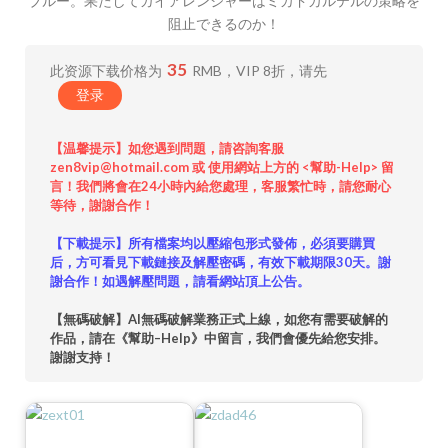
ブルー。果たしてガイアレンジャーはミカドカルテルの策略を
阻止できるのか！
35
此资源下载价格为
RMB，VIP 8折，请先
登录
【温馨提示】如您遇到問題，請咨詢客服
zen8vip@hotmail.com 或 使用網站上方的 <幫助-Help> 留
言！我們將會在24小時內給您處理，客服繁忙時，請您耐心
等待，謝謝合作！
【下載提示】所有檔案均以壓縮包形式發佈，必須要購買
后，方可看見下載鏈接及解壓密碼，有效下載期限30天。謝
謝合作！如遇解壓問題，請看網站頂上公告。
【無碼破解】AI無碼破解業務正式上線，如您有需要破解的
作品，請在《幫助–Help》中留言，我們會優先給您安排。
謝謝支持！