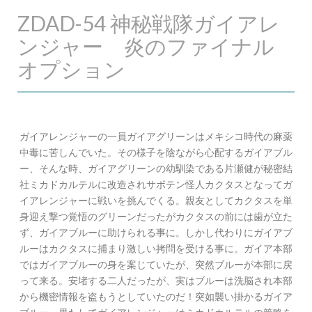
ZDAD-54 神秘戦隊ガイアレ
ンジャー 炎のファイナル
オプション
ガイアレンジャーの一員ガイアグリーンはメキシコ時代の麻薬
中毒に苦しんでいた。その様子を陰ながら心配するガイアブル
ー、そんな時、ガイアグリーンの幼馴染である片瀬健が秘密結
社ミカドカルテルに改造されサボテン怪人カクタスとなってガ
イアレンジャーに戦いを挑んでくる。親友としてカクタスを単
身迎え撃つ覚悟のグリーンだったがカクタスの前には歯が立た
ず、ガイアブルーに助けられる事に。しかし代わりにガイアブ
ルーはカクタスに捕まり激しい拷問を受ける事に。ガイア本部
ではガイアブルーの身を案じていたが、突然ブルーが本部に戻
って来る。安堵する二人だったが、実はブルーは洗脳され本部
から機密情報を盗もうとしていたのだ！突如襲い掛かるガイア