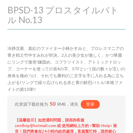
BPSD-13 プロスタイルバト
ル No.13
冷静沈着、真紅のファイター小林かすみと、プロレスマニアの
青き戦士竹中すみれが対決。2人の美少女が激しく、かつ華麗
にリングで激突!鎌固め、コブラツイスト、アトミックドロッ
プ、コーナーを使っての首4の字、STFという技の数々が互いの
身体を痛めつけ、それでも勝利の二文字を手に入れる為に立ち
上がる!リングで繰り広げられる赤と青の鮮烈バトル!本格ファ
イトの第13弾!!
50
此资源下载价格为
RMB，请先
登录
【温馨提示】如您遇到問題，請咨詢客服
zen8vip@hotmail.com 或 使用網站上方的 <幫助-Help> 留
言！我們將會在24小時內給您處理，客服繁忙時，請您耐心