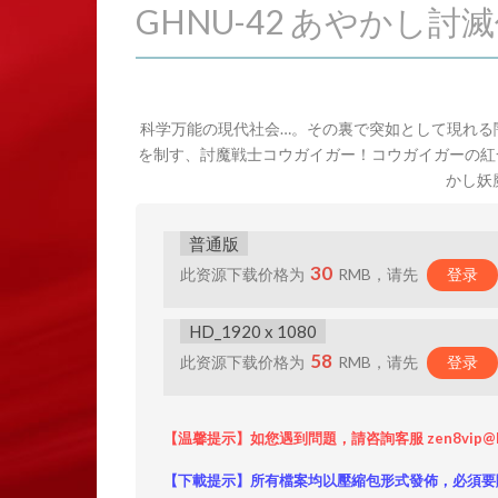
GHNU-42 あやかし討
科学万能の現代社会…。その裏で突如として現れる
を制す、討魔戦士コウガイガー！コウガイガーの紅
かし妖
普通版
30
此资源下载价格为
RMB，请先
登录
HD_1920 x 1080
58
此资源下载价格为
RMB，请先
登录
【温馨提示】如您遇到問題，請咨詢客服 zen8vip@
【下載提示】所有檔案均以壓縮包形式發佈，必須要