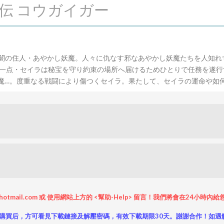
滅伝 コウガイガー
闇の住人・あやかし妖魔。人々に仇なす邪なあやかし妖魔たちを人知れ
一点・セイラは秘宝を守り約束の場所へ届けるためひとりで任務を遂行
魔…。度重なる戦闘により傷つくセイラ。果たして、セイラの運命や如
hotmail.com 或 使用網站上方的 <幫助-Help> 留言！我們將會在24
購買后，方可看見下載鏈接及解壓密碼，有效下載期限30天。謝謝合作！如遇