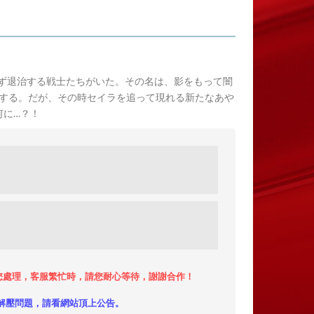
ず退治する戦士たちがいた。その名は、影をもって闇
する。だが、その時セイラを追って現れる新たなあや
何に…？！
小時內給您處理，客服繁忙時，請您耐心等待，謝謝合作！
解壓問題，請看網站頂上公告。