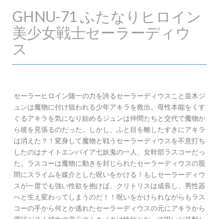
GHNU-71 ふたなりヒロイン
美少女戦士セーラーディウ
ス
セーラーヒロイン随一の力を誇るセーラーディウスこと並木ジ
ュンは魔物に付け狙われる少年アキラを救出。母性本能をくす
ぐるアキラを気になり始めるジュンは仲間たちと交代で魔物か
ら彼を見張るのだった。しかし、ふと目を離したすきにアキラ
は消えた？！変身して魔物と戦うセーラーディウスを不意打ち
したのはナイトエンパイア七妖鬼の一人、女幹部ラスコーだっ
た。ラスコーは魔物に動きを封じられたセーラーディウスの股
間にスライムを媒介とした呪いをかける！もしセーラーディウ
スが一度でも強い性欲を抱けば、クリトリスは成長し、男性器
へと生え変わってしまうのだ！！呪いをかけられながらもラス
コーの手から何とか逃れたセーラーディウスの元にアキラから