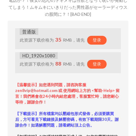
電話が？！彼女の恋心のトキメキは性欲となって呪いが発動し
てしまう！ムキムキにいきりだった男性器がセーラーディウス
の股間に？！[BAD END]
普通版
35
此资源下载价格为
RMB，请先
登录
HD_1920x1080
88
此资源下载价格为
RMB，请先
登录
【温馨提示】如您遇到問題，請咨詢客服
zen8vip@hotmail.com 或 使用網站上方的 <幫助-Help> 留
言！我們將會在24小時內給您處理，客服繁忙時，請您耐心
等待，謝謝合作！
【下載提示】所有檔案均以壓縮包形式發佈，必須要購買
后，方可看見下載鏈接及解壓密碼，有效下載期限30天。謝
謝合作！如遇解壓問題，請看網站頂上公告。