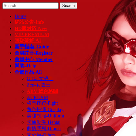
Skip
Search
to
for:
content
Home
網站公告-Info
HD版対応-New
VIP-PREMIUM
無碼破解-AI
新手指南–Guide
會員註冊-Register
會員中心-Member
幫助–Help
全部作品-All
GiGa-女战士
Zen-女战士
ABV-総合格闘
XCREAM
格鬥摔跤-Fight
角色扮演-Cosplay
美腿制服-Uniform
卡通動漫-Hentai
劇情系列-Drama
未分類-Others