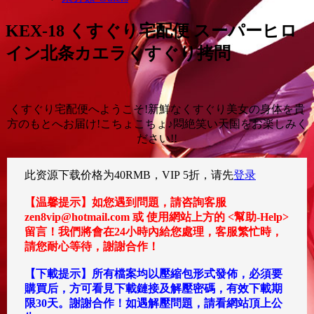
KEX-18 くすぐり宅配便 スーパーヒロ
イン北条カエラくすぐり拷問
くすぐり宅配便へようこそ!新鮮なくすぐり美女の身体を貴
方のもとへお届け!こちょこちょ♪悶絶笑い天国をお楽しみく
ださい!!
此资源下载价格为
40
RMB，VIP 5折，请先
登录
【温馨提示】如您遇到問題，請咨詢客服
zen8vip@hotmail.com 或 使用網站上方的 <幫助-Help>
留言！我們將會在24小時內給您處理，客服繁忙時，
請您耐心等待，謝謝合作！
【下載提示】所有檔案均以壓縮包形式發佈，必須要
購買后，方可看見下載鏈接及解壓密碼，有效下載期
限30天。謝謝合作！如遇解壓問題，請看網站頂上公