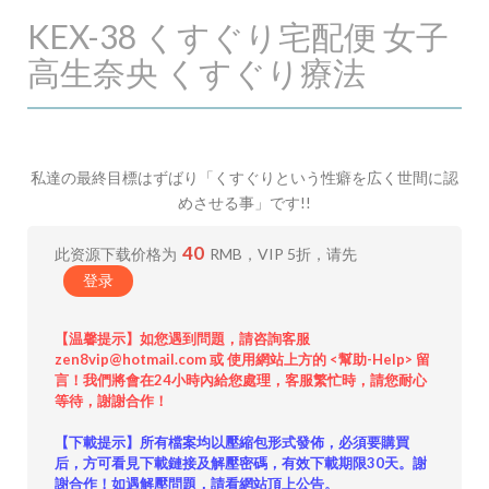
KEX-38 くすぐり宅配便 女子
高生奈央 くすぐり療法
私達の最終目標はずばり「くすぐりという性癖を広く世間に認
めさせる事」です!!
40
此资源下载价格为
RMB，VIP 5折，请先
登录
【温馨提示】如您遇到問題，請咨詢客服
zen8vip@hotmail.com 或 使用網站上方的 <幫助-Help> 留
言！我們將會在24小時內給您處理，客服繁忙時，請您耐心
等待，謝謝合作！
【下載提示】所有檔案均以壓縮包形式發佈，必須要購買
后，方可看見下載鏈接及解壓密碼，有效下載期限30天。謝
謝合作！如遇解壓問題，請看網站頂上公告。