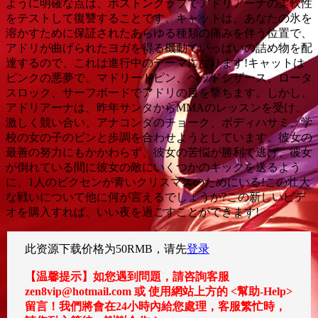
ように明確な点は、ボストンクラブでアドリアーナの柔軟性
をテストして復讐することです。キャットは、あなたの氷を
溶かすために保証されたあらゆる種類の痛みを伴う位置で、
アドリが曲げられたヨガを得る機動でいっぱいの詰め物を配
達するので、これは進行中のテーマになります!キャットは
ピンクの悪夢で、マドリードピン、ヘッドシザース、ロータ
スロック、サーフボードでアドリの目を撃ちます。しかし、
アドリアーナは、昨年サンタからMMAのレッスンを受け、
激しく競い合い、アナコンダのチョーク、ボディハサミ、学
校の女の子のピンと歩調を合わせようとしています。彼女の
最善の努力にもかかわらず、彼女の苦悩が勝利で逃げ、彼女
が倒れている間に彼女の敵にいくつかのキックを送るよう
に、1人のビクセンが青いクリスマスのためにいる!この壮大
な戦いについて他に何が言えるでしょうか?この新しいビデ
オを購入すれば、いい夜を過ごすことができます!
此资源下载价格为
50
RMB，请先
登录
【温馨提示】如您遇到問題，請咨詢客服
zen8vip@hotmail.com 或 使用網站上方的 <幫助-Help>
留言！我們將會在24小時內給您處理，客服繁忙時，