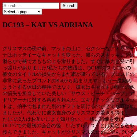
Skip
Search
to
for:
content
DC193 – KAT VS ADRIANA
クリスマスの夜の前、マットの上に、セクシーなアドリアー
ナはホッテイーなキャットを取った。彼らのストッキングは
滑らかで裸で太ももの上を滑りました。すぐに暴力と髪の引
っ張りがありました!私たちの物語は、DC187のスミコへの
彼女のタイトルの損失からまだ霜が降っている、ブロンドの
非常に怒ったブロンドのKatから始まります。もう一度始め
ようとする休日の精神ではなく、彼女はキャットの唯一の他
の損失を担当していた美しい「サウス・ビーチ・ベーブ」ア
ドリアーナに対する再戦を頼んだ。エキゾチックなブルネッ
トは、拍手で包まれた別のギフトを届けるのがとても喜ばれ
ましたが、代わりに彼女自身のクリスマスの驚きを得まし
た!この2人はお互いによく知り合い、一緒に訓練を受け、
DC177での最初の会合の後、いたずらリストとは異なる道を
歩んできました。キャットがクリスマスのために望んでいる