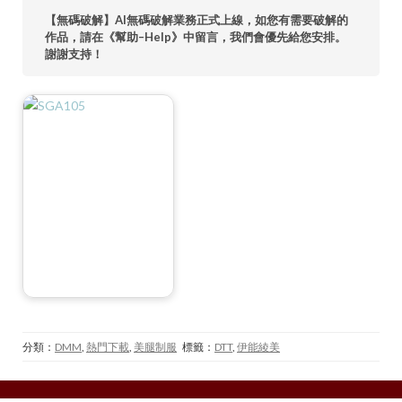
【無碼破解】AI無碼破解業務正式上線，如您有需要破解的
作品，請在《幫助–Help》中留言，我們會優先給您安排。
謝謝支持！
分類：
DMM
,
熱門下載
,
美腿制服
標籤：
DTT
,
伊能綾美