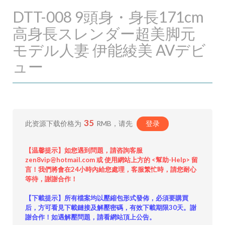
DTT-008 9頭身・身長171cm
高身長スレンダー超美脚元
モデル人妻 伊能綾美 AVデビ
ュー
35
此资源下载价格为
RMB，请先
登录
【温馨提示】如您遇到問題，請咨詢客服
zen8vip@hotmail.com 或 使用網站上方的 <幫助-Help> 留
言！我們將會在24小時內給您處理，客服繁忙時，請您耐心
等待，謝謝合作！
【下載提示】所有檔案均以壓縮包形式發佈，必須要購買
后，方可看見下載鏈接及解壓密碼，有效下載期限30天。謝
謝合作！如遇解壓問題，請看網站頂上公告。