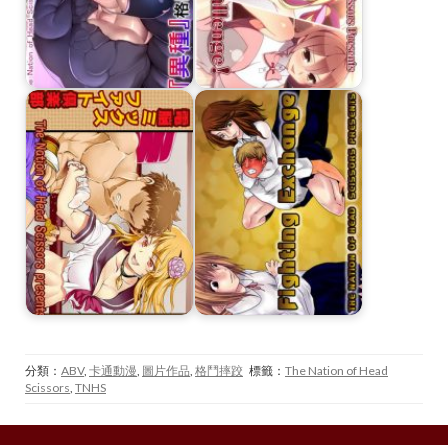
分類：
ABV
,
卡通動漫
,
圖片作品
,
格鬥摔跤
標籤：
The Nation of Head
Scissors
,
TNHS