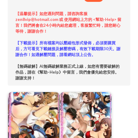
【温馨提示】如您遇到問題，請咨詢客服
zen8vip@hotmail.com 或 使用網站上方的 <幫助-Help> 留
言！我們將會在24小時內給您處理，客服繁忙時，請您耐心
等待，謝謝合作！
【下載提示】所有檔案均以壓縮包形式發佈，必須要購買
后，方可看見下載鏈接及解壓密碼，有效下載期限30天。謝
謝合作！如遇解壓問題，請看網站頂上公告。
【無碼破解】AI無碼破解業務正式上線，如您有需要破解的
作品，請在《幫助–Help》中留言，我們會優先給您安排。
謝謝支持！