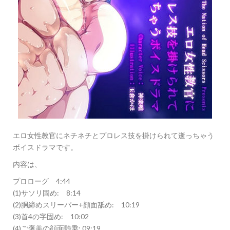
エロ女性教官にネチネチとプロレス技を掛けられて逝っちゃう
ボイスドラマです。
内容は、
プロローグ 4:44
(1)サソリ固め: 8:14
(2)胴締めスリーパー+顔面舐め: 10:19
(3)首4の字固め: 10:02
(4)ご褒美の顔面騎乗: 09:19