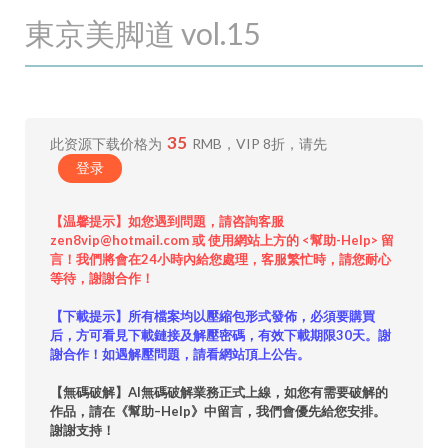
東京美脚道 vol.15
35
此资源下载价格为
RMB，VIP 8折，请先
登录
【温馨提示】如您遇到問題，請咨詢客服
zen8vip@hotmail.com 或 使用網站上方的 <幫助-Help> 留
言！我們將會在24小時內給您處理，客服繁忙時，請您耐心
等待，謝謝合作！
【下載提示】所有檔案均以壓縮包形式發佈，必須要購買
后，方可看見下載鏈接及解壓密碼，有效下載期限30天。謝
謝合作！如遇解壓問題，請看網站頂上公告。
【無碼破解】AI無碼破解業務正式上線，如您有需要破解的
作品，請在《幫助–Help》中留言，我們會優先給您安排。
謝謝支持！