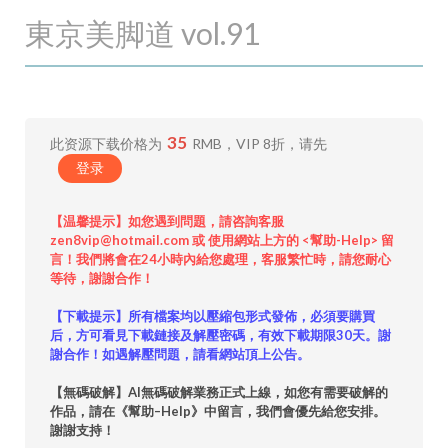
東京美脚道 vol.91
35
此资源下载价格为
RMB，VIP 8折，请先
登录
【温馨提示】如您遇到問題，請咨詢客服
zen8vip@hotmail.com 或 使用網站上方的 <幫助-Help> 留
言！我們將會在24小時內給您處理，客服繁忙時，請您耐心
等待，謝謝合作！
【下載提示】所有檔案均以壓縮包形式發佈，必須要購買
后，方可看見下載鏈接及解壓密碼，有效下載期限30天。謝
謝合作！如遇解壓問題，請看網站頂上公告。
【無碼破解】AI無碼破解業務正式上線，如您有需要破解的
作品，請在《幫助–Help》中留言，我們會優先給您安排。
謝謝支持！