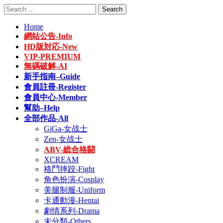
Skip
Search
to
for:
content
Home
網站公告-Info
HD版対応-New
VIP-PREMIUM
無碼破解-AI
新手指南–Guide
會員註冊-Register
會員中心-Member
幫助–Help
全部作品-All
GiGa-女战士
Zen-女战士
ABV-総合格闘
XCREAM
格鬥摔跤-Fight
角色扮演-Cosplay
美腿制服-Uniform
卡通動漫-Hentai
劇情系列-Drama
未分類-Others