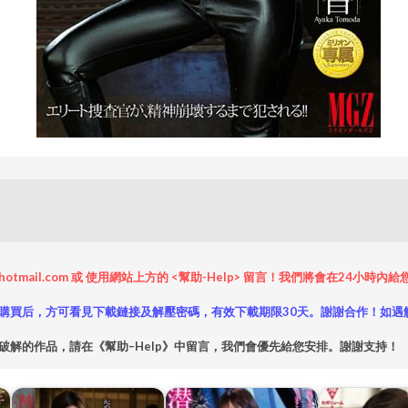
hotmail.com 或 使用網站上方的 <幫助-Help> 留言！我們將會在24
購買后，方可看見下載鏈接及解壓密碼，有效下載期限30天。謝謝合作！如遇
破解的作品，請在《幫助–Help》中留言，我們會優先給您安排。謝謝支持！