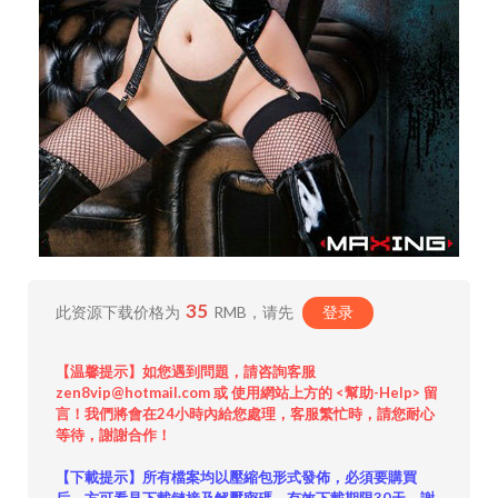
35
此资源下载价格为
RMB，请先
登录
【温馨提示】如您遇到問題，請咨詢客服
zen8vip@hotmail.com 或 使用網站上方的 <幫助-Help> 留
言！我們將會在24小時內給您處理，客服繁忙時，請您耐心
等待，謝謝合作！
【下載提示】所有檔案均以壓縮包形式發佈，必須要購買