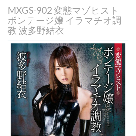
MXGS-902 変態マゾヒスト
ボンテージ嬢 イラマチオ調
教 波多野結衣