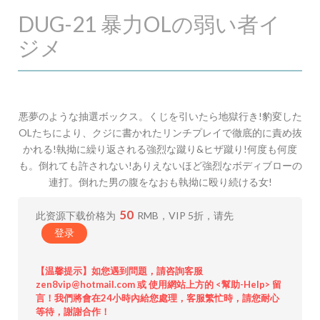
DUG-21 暴力OLの弱い者イ
ジメ
悪夢のような抽選ボックス。くじを引いたら地獄行き!豹変した
OLたちにより、クジに書かれたリンチプレイで徹底的に責め抜
かれる!執拗に繰り返される強烈な蹴り&ヒザ蹴り!何度も何度
も。倒れても許されない!ありえないほど強烈なボディブローの
連打。倒れた男の腹をなおも執拗に殴り続ける女!
50
此资源下载价格为
RMB，VIP 5折，请先
登录
【温馨提示】如您遇到問題，請咨詢客服
zen8vip@hotmail.com 或 使用網站上方的 <幫助-Help> 留
言！我們將會在24小時內給您處理，客服繁忙時，請您耐心
等待，謝謝合作！