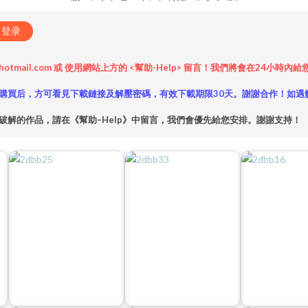
登录
hotmail.com 或 使用網站上方的 <幫助-Help> 留言！我們將會在24
購買后，方可看見下載鏈接及解壓密碼，有效下載期限30天。謝謝合作！如遇
破解的作品，請在《幫助–Help》中留言，我們會優先給您安排。謝謝支持！