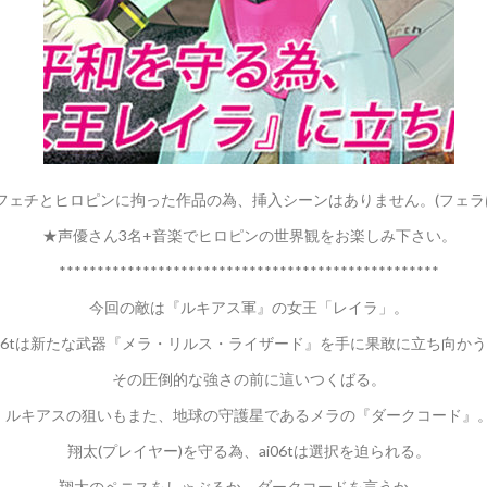
フェチとヒロピンに拘った作品の為、挿入シーンはありません。(フェラ
★声優さん3名+音楽でヒロピンの世界観をお楽しみ下さい。
**************************************************
今回の敵は『ルキアス軍』の女王「レイラ」。
i06tは新たな武器『メラ・リルス・ライザード』を手に果敢に立ち向か
その圧倒的な強さの前に這いつくばる。
ルキアスの狙いもまた、地球の守護星であるメラの『ダークコード』
翔太(プレイヤー)を守る為、ai06tは選択を迫られる。
翔太のペニスをしゃぶるか、ダークコードを言うか。。