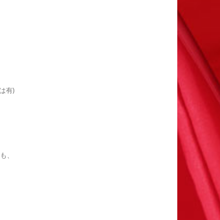
は有)
うも、
。