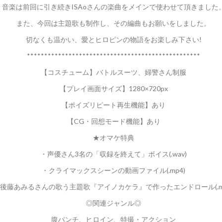
音楽は前回に引き続きISAoさんの楽曲をメインで使わせて頂きました
また、今回は主題歌も制作し、その編曲もお願いをしました。
切なくも温かい、愛とヒロピンの物語をお楽しみ下さい!
**************************************************
【コスチューム】バトルスーツ、婦警さん制服
【プレイ画面サイズ】1280×720px
【ポイズリピート再生機能】あり
【CG・回想モード機能】あり
★オマケ特典
・声優さん3名の「収録を終えて」ボイス(.wav)
・クライマックスシーンの動画ファイル(.mp4)
後藤あみるさんの歌う主題歌『アイノカケラ』で作ったエンドロール(.mp
◎関連ジャンル◎
腹パンチ、ヒロイン、特撮・アクション