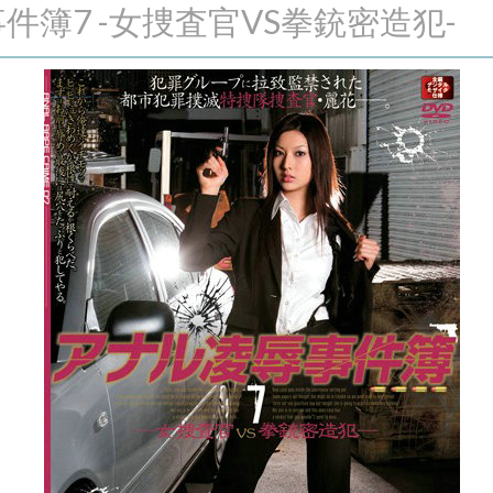
事件簿7 -女捜査官VS拳銃密造犯-