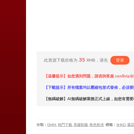
35
此资源下载价格为
RMB，请先
登录
【温馨提示】如您遇到問題，請咨詢客服 zen8vip@
【下載提示】所有檔案均以壓縮包形式發佈，必須要
【無碼破解】AI無碼破解業務正式上線，如您有需要
分類：
DMM
,
熱門下載
,
美腿制服
,
角色扮演
標籤：
SHKD
,
麗