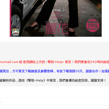
hotmail.com 或 使用網站上方的 <幫助-Help> 留言！我們將會在24
購買后，方可看見下載鏈接及解壓密碼，有效下載期限30天。謝謝合作！如遇
破解的作品，請在《幫助–Help》中留言，我們會優先給您安排。謝謝支持！
花