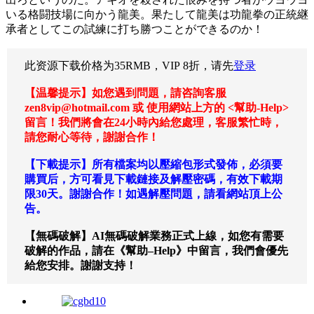
いる格闘技場に向かう龍美。果たして龍美は功龍拳の正統継
承者としてこの試練に打ち勝つことができるのか！
此资源下载价格为
35
RMB，VIP 8折，请先
登录
【温馨提示】如您遇到問題，請咨詢客服
zen8vip@hotmail.com 或 使用網站上方的 <幫助-Help>
留言！我們將會在24小時內給您處理，客服繁忙時，
請您耐心等待，謝謝合作！
【下載提示】所有檔案均以壓縮包形式發佈，必須要
購買后，方可看見下載鏈接及解壓密碼，有效下載期
限30天。謝謝合作！如遇解壓問題，請看網站頂上公
告。
【無碼破解】AI無碼破解業務正式上線，如您有需要
破解的作品，請在《幫助–Help》中留言，我們會優先
給您安排。謝謝支持！