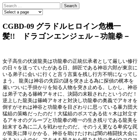
Skip
Search
to
for:
content
CGBD-09 グラドルヒロイン危機一
髪!! ドラゴンエンジェル－功龍拳－
女子高生の伏波龍美は功龍拳の正統伝承者として厳しい修行
の日々を送っていたがある日、師匠である神谷六郎が東京に
いる弟子に会いに行くと言う言葉を残し行方不明になってし
まう。 龍美は神谷の失踪の謎を突き止る為に探偵の梶本を
雇いついに手掛かりを知る人物を突き止める。しかし、神谷
は弟子である篠崎アキオに、決闘の末殺されたというのだ！
逆上した龍美は篠崎アキオと対決し功龍拳の奥義でアキオを
倒すがそれは神谷と功龍拳を目ざわりに思っている暴力団大
猛組の策略だったのだ！大猛組のボスである佐々木は対立す
るアキオのグループと功龍拳の唯一の生き残りである龍美を
始末する為に二人を戦わせたのだ。そのうえ更なる卑劣な罠
が龍美に降りかかる、神谷を助けたければ闇の格闘技大会に
出ろというのだ。アキオを殺された恨みを持つ者がウヨウヨ