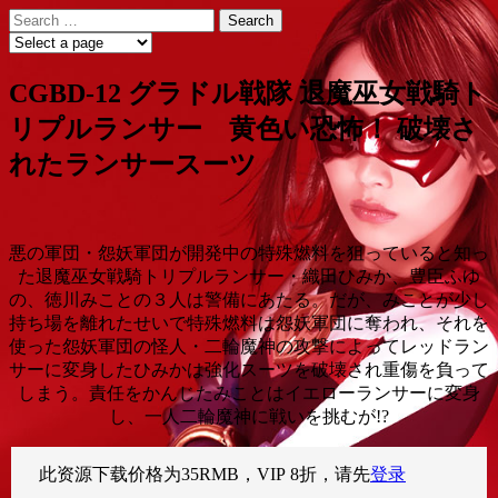
Skip
Search
to
for:
content
CGBD-12 グラドル戦隊 退魔巫女戦騎ト
リプルランサー 黄色い恐怖！ 破壊さ
れたランサースーツ
悪の軍団・怨妖軍団が開発中の特殊燃料を狙っていると知っ
た退魔巫女戦騎トリプルランサー・織田ひみか、豊臣ふゆ
の、徳川みことの３人は警備にあたる。だが、みことが少し
持ち場を離れたせいで特殊燃料は怨妖軍団に奪われ、それを
使った怨妖軍団の怪人・二輪魔神の攻撃によってレッドラン
サーに変身したひみかは強化スーツを破壊され重傷を負って
しまう。責任をかんじたみことはイエローランサーに変身
し、一人二輪魔神に戦いを挑むが!?
此资源下载价格为
35
RMB，VIP 8折，请先
登录