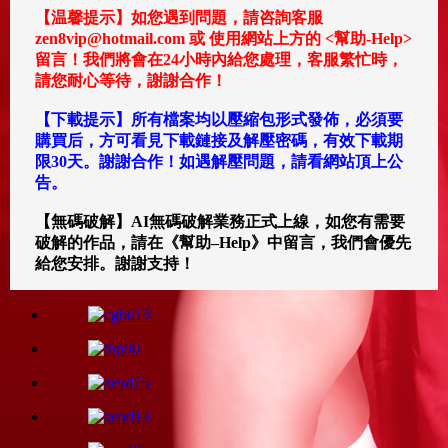
【温馨提示】如您遇到問題，請咨詢客服
zen8vip@hotmail.com 或 使用網站上方的 <幫助-Help>
留言！我們將會在24小時內給您處理，客服繁忙時，
請您耐心等待，謝謝合作！
【下載提示】所有檔案均以壓縮包形式發佈，必須要
購買后，方可看見下載鏈接及解壓密碼，有效下載期
限30天。謝謝合作！如遇解壓問題，請看網站頂上公
告。
【無碼破解】AI無碼破解業務正式上線，如您有需要
破解的作品，請在《幫助–Help》中留言，我們會優先
給您安排。謝謝支持！