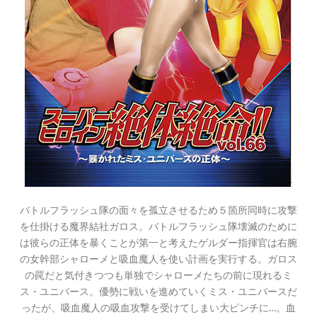
バトルフラッシュ隊の面々を孤立させるため５箇所同時に攻撃
を仕掛ける魔界結社ガロス。バトルフラッシュ隊壊滅のために
は彼らの正体を暴くことが第一と考えたゲルダー指揮官は右腕
の女幹部シャローメと吸血魔人を使い計画を実行する。ガロス
の罠だと気付きつつも単独でシャローメたちの前に現れるミ
ス・ユニバース。優勢に戦いを進めていくミス・ユニバースだ
ったが、吸血魔人の吸血攻撃を受けてしまい大ピンチに…。血