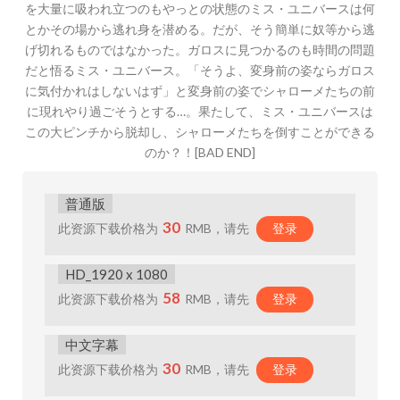
を大量に吸われ立つのもやっとの状態のミス・ユニバースは何
とかその場から逃れ身を潜める。だが、そう簡単に奴等から逃
げ切れるものではなかった。ガロスに見つかるのも時間の問題
だと悟るミス・ユニバース。「そうよ、変身前の姿ならガロス
に気付かれはしないはず」と変身前の姿でシャローメたちの前
に現れやり過ごそうとする…。果たして、ミス・ユニバースは
この大ピンチから脱却し、シャローメたちを倒すことができる
のか？！[BAD END]
普通版
30
此资源下载价格为
RMB，请先
登录
HD_1920 x 1080
58
此资源下载价格为
RMB，请先
登录
中文字幕
30
此资源下载价格为
RMB，请先
登录