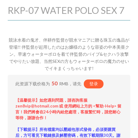
RKP-07 WATER POLO SEX 7
競泳水着の鬼才、伴耕作監督が競水マニアに贈る珠玉の逸品が
登場!! 伴監督が起用したのはお嬢様のような容姿の中本美亜ク
ン。早速ウォーターポロを着て伴監督のバイブ&セクハラ攻撃
でやりたい放題、当然SEXの方もウォーターポロの魔力のせい
でイキまくっちゃいます!
50
此资源下载价格为
RMB，请先
登录
【温馨提示】如您遇到問題，請咨詢客服
zen8vip@hotmail.com 或 使用網站上方的 <幫助-Help> 留
言！我們將會在24小時內給您處理，客服繁忙時，請您耐心
等待，謝謝合作！
【下載提示】所有檔案均以壓縮包形式發佈，必須要購買
后，方可看見下載鏈接及解壓密碼，有效下載期限30天。謝