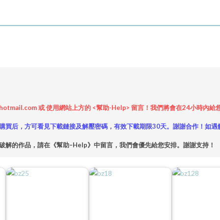
hotmail.com 或 使用網站上方的 <幫助-Help> 留言！我們將會在24
購買后，方可看見下載鏈接及解壓密碼，有效下載期限30天。謝謝合作！如遇
破解的作品，請在《幫助–Help》中留言，我們會優先給您安排。謝謝支持！