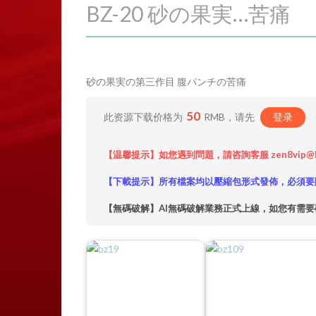
BZ-20 砂の果実…苦痛
砂の果実の第三作目 腹パンチの苦痛
50
此资源下载价格为
RMB，请先
登录
【温馨提示】如您遇到問題，請咨詢客服 zen8vip@
【下載提示】所有檔案均以壓縮包形式發佈，必須要
【無碼破解】AI無碼破解業務正式上線，如您有需要