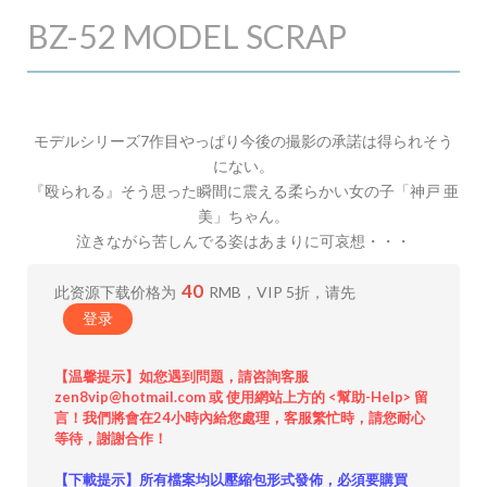
BZ-52 MODEL SCRAP
モデルシリーズ7作目やっぱり今後の撮影の承諾は得られそう
にない。
『殴られる』そう思った瞬間に震える柔らかい女の子「神戸 亜
美」ちゃん。
泣きながら苦しんでる姿はあまりに可哀想・・・
40
此资源下载价格为
RMB，VIP 5折，请先
登录
【温馨提示】如您遇到問題，請咨詢客服
zen8vip@hotmail.com 或 使用網站上方的 <幫助-Help> 留
言！我們將會在24小時內給您處理，客服繁忙時，請您耐心
等待，謝謝合作！
【下載提示】所有檔案均以壓縮包形式發佈，必須要購買