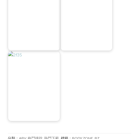
分類：
ABV
,
格鬥摔跤
,
熱門下載
標籤：
BODY ZONE
,
BZ