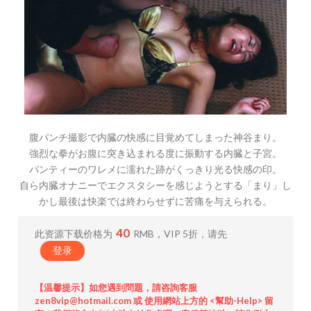
腹パンチ撮影で内臓の快感に目覚めてしまった神谷まり。
強烈な拳がお腹に突き込まれる度に振動する内臓と子宮。
パンティーのワレメに濡れた跡がくっきり光る快感の印。
自ら内臓オナニーでエクスタシーを感じようとする「まり」し
かし最後は快楽では終わらせずに苦痛を与えられる。
40
此资源下载价格为
RMB，VIP 5折，请先
登录
【温馨提示】如您遇到問題，請咨詢客服
zen8vip@hotmail.com 或 使用網站上方的 <幫助-Help> 留