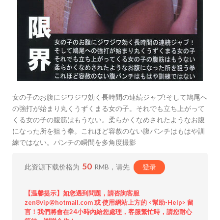
女の子のお腹にジワジワ効く長時間の連続ジャブ!そして鳩尾へ
の強打が始まり丸くうずくまる女の子。それでも立ち上がって
くる女の子の腹筋はもうない。柔らかくなめされたようなお腹
になった所を狙う拳。これほど容赦のない腹パンチはもはや訓
練ではない。パンチの瞬間を多角度撮影
50
此资源下载价格为
RMB，请先
登录
【温馨提示】如您遇到問題，請咨詢客服
zen8vip@hotmail.com 或 使用網站上方的 <幫助-Help> 留
言！我們將會在24小時內給您處理，客服繁忙時，請您耐心