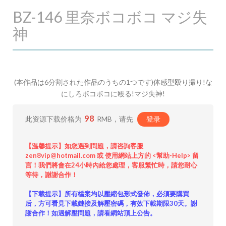
BZ-146 里奈ボコボコ マジ失
神
(本作品は6分割された作品のうちの1つです)体感型殴り撮り!な
にしろボコボコに殴る!マジ失神!
98
此资源下载价格为
RMB，请先
登录
【温馨提示】如您遇到問題，請咨詢客服
zen8vip@hotmail.com 或 使用網站上方的 <幫助-Help> 留
言！我們將會在24小時內給您處理，客服繁忙時，請您耐心
等待，謝謝合作！
【下載提示】所有檔案均以壓縮包形式發佈，必須要購買
后，方可看見下載鏈接及解壓密碼，有效下載期限30天。謝
謝合作！如遇解壓問題，請看網站頂上公告。