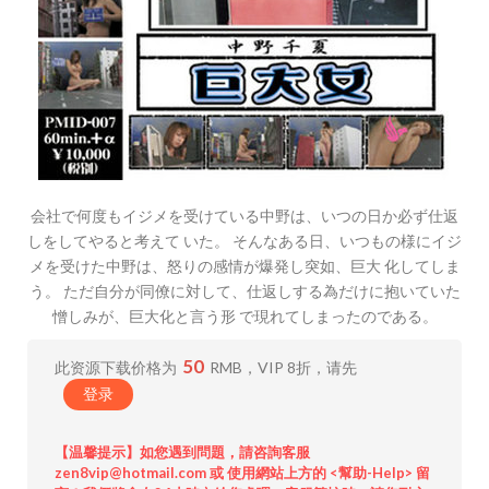
会社で何度もイジメを受けている中野は、いつの日か必ず仕返
しをしてやると考えて いた。 そんなある日、いつもの様にイジ
メを受けた中野は、怒りの感情が爆発し突如、巨大 化してしま
う。 ただ自分が同僚に対して、仕返しする為だけに抱いていた
憎しみが、巨大化と言う形 で現れてしまったのである。
50
此资源下载价格为
RMB，VIP 8折，请先
登录
【温馨提示】如您遇到問題，請咨詢客服
zen8vip@hotmail.com 或 使用網站上方的 <幫助-Help> 留